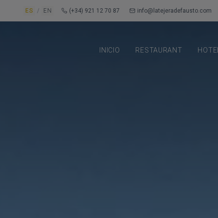
ES
/
EN
(+34) 921 12 70 87
info@latejeradefausto.com
INICIO
RESTAURANT
HOTE