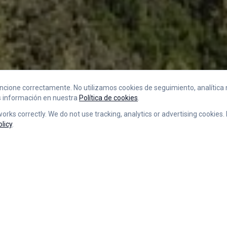
cione correctamente. No utilizamos cookies de seguimiento, analítica ni
s información en nuestra
Política de cookies
.
orks correctly. We do not use tracking, analytics or advertising cookies.
licy
.
NUESTRA UBICACIÓN
o está ubicada en Requijada, un pequeño pueblo enclavado en 
adamente 18 km de Segovia, rodeado de magníficos paisajes y
las estribaciones de la Sierra de Guadarrama.