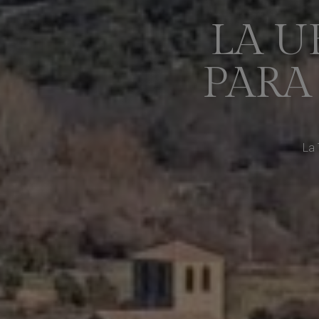
LA U
PARA
La 