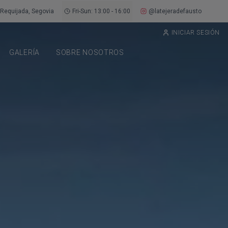
Requijada, Segovia
Fri-Sun: 13:00 - 16:00
@latejeradefausto
INICIAR SESIÓN
GALERÍA
SOBRE NOSOTROS