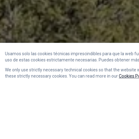
Usamos solo las cookies técnicas imprescindibles para que la web fun
uso de estas cookies estrictamente necesarias. Puedes obtener má
We only use strictly necessary technical cookies so that the website w
these strictly necessary cookies. You can read more in our
Cookies Po
La Tejera de Faust
segoviano, a aproxim