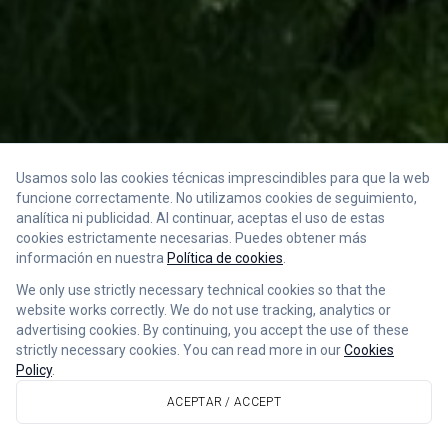
Usamos solo las cookies técnicas imprescindibles para que la web
funcione correctamente. No utilizamos cookies de seguimiento,
analítica ni publicidad. Al continuar, aceptas el uso de estas
cookies estrictamente necesarias. Puedes obtener más
información en nuestra
Política de cookies
.
We only use strictly necessary technical cookies so that the
website works correctly. We do not use tracking, analytics or
advertising cookies. By continuing, you accept the use of these
strictly necessary cookies. You can read more in our
Cookies
Policy
.
ACEPTAR / ACCEPT